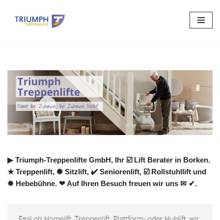
Zum
Inhalt
springen
▶︎ Triumph-Treppenlifte GmbH, Ihr ☑️ Lift Berater in Borken.
★ Treppenlift, ✺ Sitzlift, ✔️ Seniorenlift, ☑️ Rollstuhllift und
✹ Hebebühne. ❤ Auf Ihren Besuch freuen wir uns ✉ ✔.