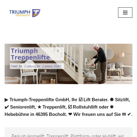
Zum
Inhalt
springen
▶︎ Triumph-Treppenlifte GmbH, Ihr ☑️ Lift Berater. ✺ Sitzlift,
✔️ Seniorenlift, ★ Treppenlift, ☑️ Rollstuhllift oder ✹
Hebebühne in 46395 Bocholt. ❤ Wir freuen uns auf Sie ✉ ✔.