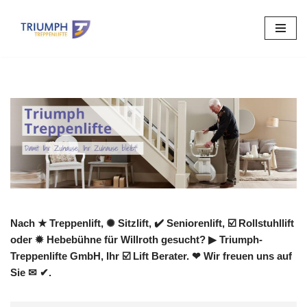
Zum
Inhalt
springen
Nach ★ Treppenlift, ✺ Sitzlift, ✔️ Seniorenlift, ☑️ Rollstuhllift
oder ✹ Hebebühne für Willroth gesucht? ▶︎ Triumph-
Treppenlifte GmbH, Ihr ☑️ Lift Berater. ❤ Wir freuen uns auf
Sie ✉ ✔.