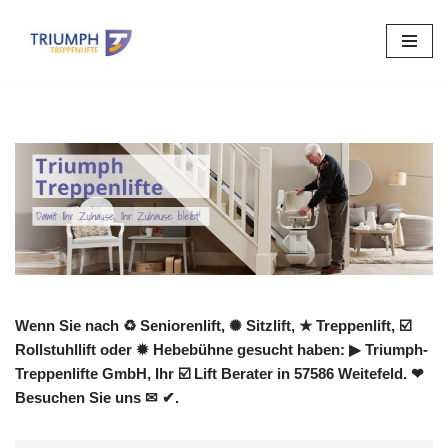
Zum
Inhalt
springen
Wenn Sie nach ♻ Seniorenlift, ✺ Sitzlift, ★ Treppenlift, ☑️
Rollstuhllift oder ✹ Hebebühne gesucht haben: ▶︎ Triumph-
Treppenlifte GmbH, Ihr ☑️ Lift Berater in 57586 Weitefeld. ❤
Besuchen Sie uns ✉ ✔.