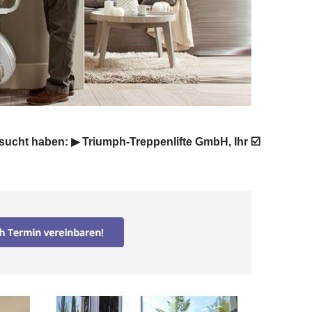
esucht haben: ▶︎ Triumph-Treppenlifte GmbH, Ihr ☑️