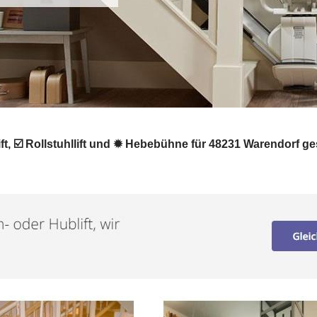
lift, ☑️ Rollstuhllift und ✹ Hebebühne für 48231 Warendorf g