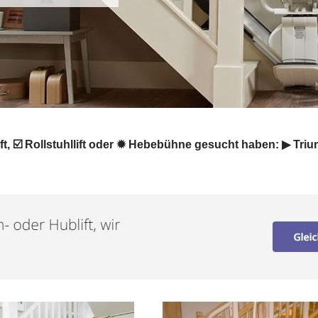
ft, ☑️ Rollstuhllift oder ✹ Hebebühne gesucht haben: ▶︎ Triu