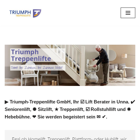
Zum
Inhalt
springen
▶︎ Triumph-Treppenlifte GmbH, Ihr ☑️ Lift Berater in Unna. ✔️
Seniorenlift, ✺ Sitzlift, ★ Treppenlift, ☑️ Rollstuhllift und ✹
Hebebühne. ❤ Sie werden begeistert sein ✉ ✔.