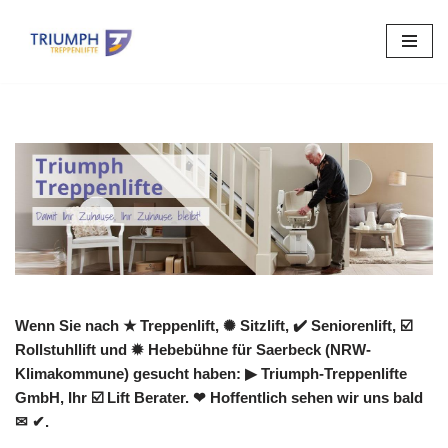
Zum
Inhalt
springen
Wenn Sie nach ★ Treppenlift, ✺ Sitzlift, ✔️ Seniorenlift, ☑️
Rollstuhllift und ✹ Hebebühne für Saerbeck (NRW-
Klimakommune) gesucht haben: ▶︎ Triumph-Treppenlifte
GmbH, Ihr ☑️ Lift Berater. ❤ Hoffentlich sehen wir uns bald
✉ ✔.