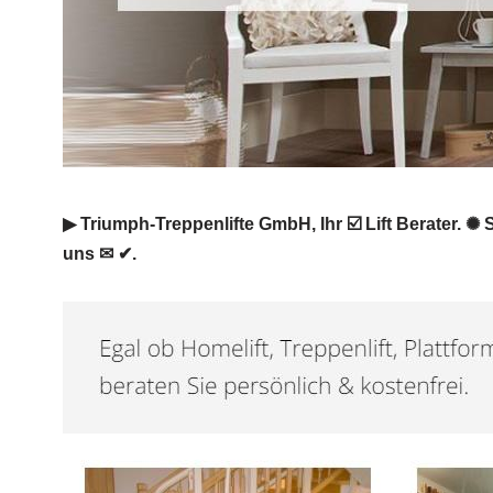
▶︎ Triumph-Treppenlifte GmbH, Ihr ☑️ Lift Berater. ✺ 
uns ✉ ✔.