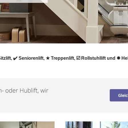
Sitzlift, ✔️ Seniorenlift, ★ Treppenlift, ☑️ Rollstuhllift und