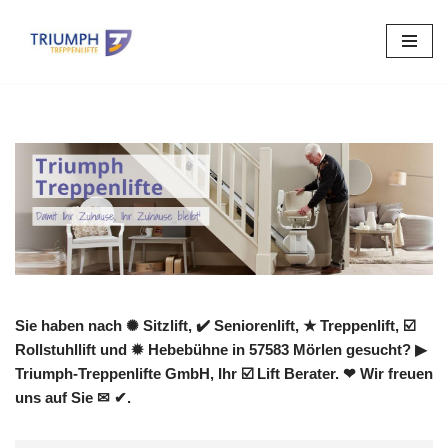
Zum
Inhalt
springen
Sie haben nach ✺ Sitzlift, ✔️ Seniorenlift, ★ Treppenlift, ☑️
Rollstuhllift und ✹ Hebebühne in 57583 Mörlen gesucht? ▶︎
Triumph-Treppenlifte GmbH, Ihr ☑️ Lift Berater. ❤ Wir freuen
uns auf Sie ✉ ✔.