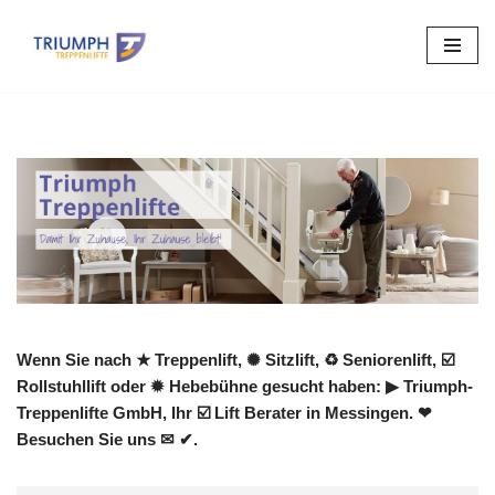
Zum
Inhalt
springen
Wenn Sie nach ★ Treppenlift, ✺ Sitzlift, ♻ Seniorenlift, ☑️
Rollstuhllift oder ✹ Hebebühne gesucht haben: ▶︎ Triumph-
Treppenlifte GmbH, Ihr ☑️ Lift Berater in Messingen. ❤
Besuchen Sie uns ✉ ✔.