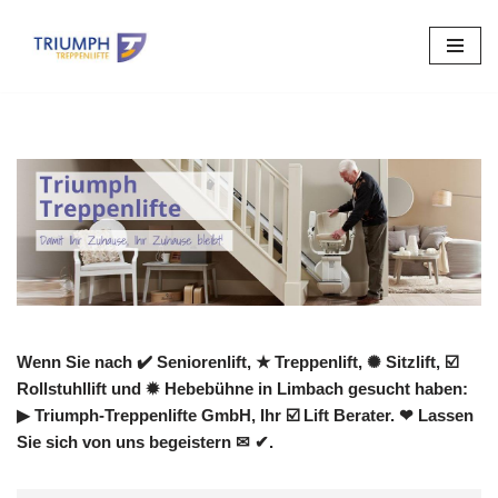
Zum
Inhalt
springen
Wenn Sie nach ✔️ Seniorenlift, ★ Treppenlift, ✺ Sitzlift, ☑️
Rollstuhllift und ✹ Hebebühne in Limbach gesucht haben:
▶︎ Triumph-Treppenlifte GmbH, Ihr ☑️ Lift Berater. ❤ Lassen
Sie sich von uns begeistern ✉ ✔.