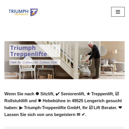
Zum
Inhalt
springen
Wenn Sie nach ✺ Sitzlift, ✔️ Seniorenlift, ★ Treppenlift, ☑️
Rollstuhllift und ✹ Hebebühne in 49525 Lengerich gesucht
haben: ▶︎ Triumph-Treppenlifte GmbH, Ihr ☑️ Lift Berater. ❤
Lassen Sie sich von uns begeistern ✉ ✔.