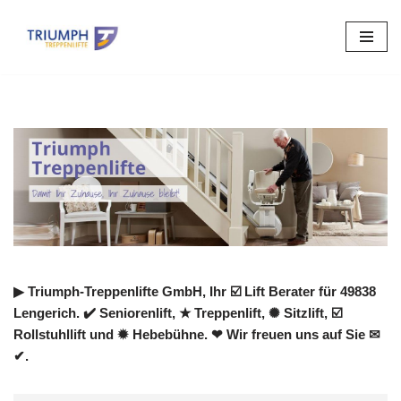
Zum
Inhalt
springen
▶︎ Triumph-Treppenlifte GmbH, Ihr ☑️ Lift Berater für 49838
Lengerich. ✔️ Seniorenlift, ★ Treppenlift, ✺ Sitzlift, ☑️
Rollstuhllift und ✹ Hebebühne. ❤ Wir freuen uns auf Sie ✉
✔.