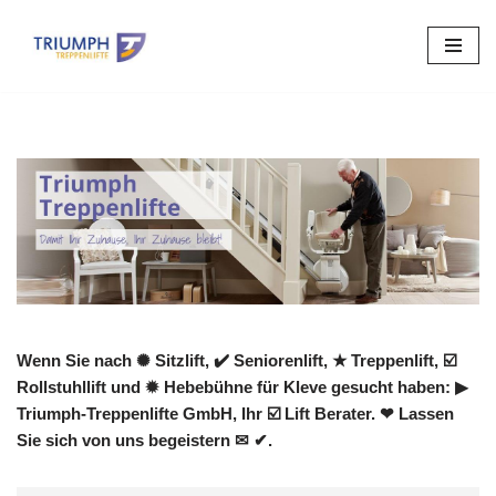
Zum
Inhalt
springen
Wenn Sie nach ✺ Sitzlift, ✔️ Seniorenlift, ★ Treppenlift, ☑️
Rollstuhllift und ✹ Hebebühne für Kleve gesucht haben: ▶︎
Triumph-Treppenlifte GmbH, Ihr ☑️ Lift Berater. ❤ Lassen
Sie sich von uns begeistern ✉ ✔.