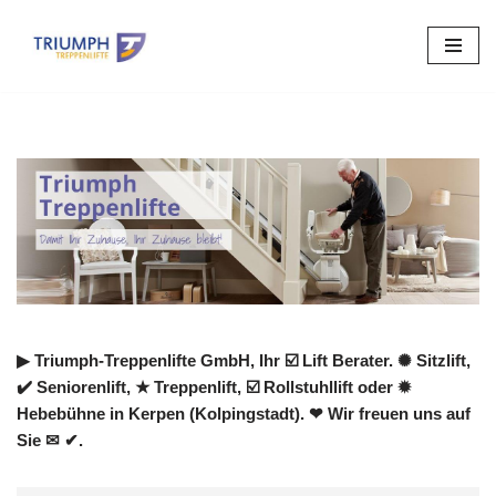
Zum
Inhalt
springen
▶︎ Triumph-Treppenlifte GmbH, Ihr ☑️ Lift Berater. ✺ Sitzlift,
✔️ Seniorenlift, ★ Treppenlift, ☑️ Rollstuhllift oder ✹
Hebebühne in Kerpen (Kolpingstadt). ❤ Wir freuen uns auf
Sie ✉ ✔.