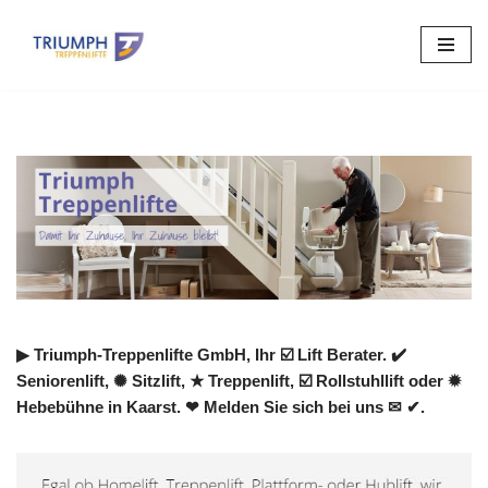
Zum
Inhalt
springen
▶︎ Triumph-Treppenlifte GmbH, Ihr ☑️ Lift Berater. ✔️
Seniorenlift, ✺ Sitzlift, ★ Treppenlift, ☑️ Rollstuhllift oder ✹
Hebebühne in Kaarst. ❤ Melden Sie sich bei uns ✉ ✔.