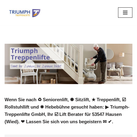
Zum
Inhalt
springen
Wenn Sie nach ♻ Seniorenlift, ✺ Sitzlift, ★ Treppenlift, ☑️
Rollstuhllift und ✹ Hebebühne gesucht haben: ▶︎ Triumph-
Treppenlifte GmbH, Ihr ☑️ Lift Berater für 53547 Hausen
(Wied). ❤ Lassen Sie sich von uns begeistern ✉ ✔.