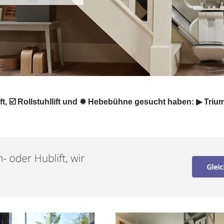
ift, ☑️ Rollstuhllift und ✹ Hebebühne gesucht haben: ▶︎ Trium