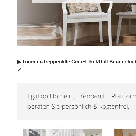
▶︎ Triumph-Treppenlifte GmbH, Ihr ☑️ Lift Berater für 
✔.