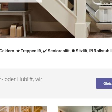
Geldern. ★ Treppenlift, ✔️ Seniorenlift, ✺ Sitzlift, ☑️ Rollst