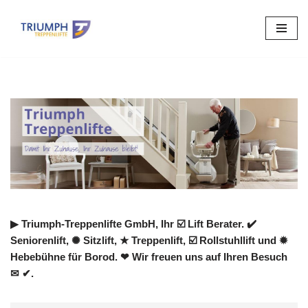
Zum
Inhalt
springen
▶︎ Triumph-Treppenlifte GmbH, Ihr ☑️ Lift Berater. ✔️
Seniorenlift, ✺ Sitzlift, ★ Treppenlift, ☑️ Rollstuhllift und ✹
Hebebühne für Borod. ❤ Wir freuen uns auf Ihren Besuch
✉ ✔.