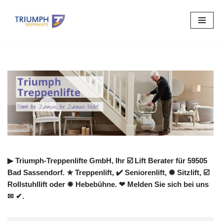
Zum
Inhalt
springen
▶︎ Triumph-Treppenlifte GmbH, Ihr ☑️ Lift Berater für 59505
Bad Sassendorf. ★ Treppenlift, ✔️ Seniorenlift, ✺ Sitzlift, ☑️
Rollstuhllift oder ✹ Hebebühne. ❤ Melden Sie sich bei uns
✉ ✔.