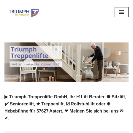
Zum
Inhalt
springen
▶︎ Triumph-Treppenlifte GmbH, Ihr ☑️ Lift Berater. ✺ Sitzlift,
✔️ Seniorenlift, ★ Treppenlift, ☑️ Rollstuhllift oder ✹
Hebebühne für 57627 Astert. ❤ Melden Sie sich bei uns ✉
✔.